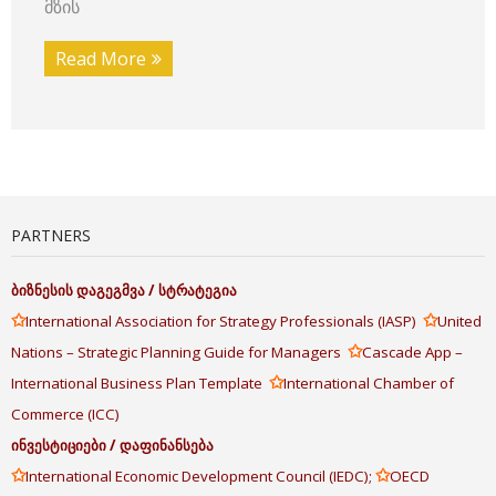
მზის
Read More
PARTNERS
ბიზნესის
დაგეგმვა
/
სტრატეგია
✩
✩
International Association for Strategy Professionals (IASP)
United
✩
Nations – Strategic Planning Guide for Managers
Cascade App –
✩
International Business Plan Template
International Chamber of
Commerce (ICC)
ინვესტიციები
/
დაფინანსება
✩
✩
International Economic Development Council (IEDC);
OECD