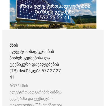
ᲛᲖᲘᲡ
ᲔᲚᲔᲥᲢᲠᲝᲡᲐᲓᲒᲣᲠᲔᲑᲘᲡ
ᲑᲘᲖᲜᲔᲡ ᲒᲔᲒᲛᲔᲑᲘᲡᲐ ᲓᲐ
ᲢᲔᲥᲜᲘᲙᲣᲠᲘ ᲓᲐᲕᲐᲚᲔᲑᲔᲑᲘᲡ
(TЗ) ᲛᲝᲛᲖᲐᲓᲔᲑᲐ 577 27 27
41
ðŸŒž მზის
ელექტროსადგურების ბიზნეს
გეგმებისა და ტექნიკური
დავალებების (TЗ) მომზადება