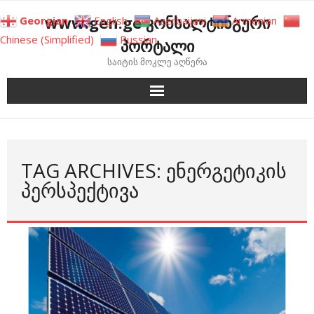
Skip
www.gen.ge კონსალტინგური
Georgian
English
Azerbaijani
Armenian
to
Chinese (Simplified)
Russian
პორტალი
content
საიტის მოკლე აღწერა
TAG ARCHIVES: ᲔᲜᲔᲠᲒᲔᲢᲘᲙᲘᲡ
ᲞᲔᲠᲡᲞᲔᲥᲢᲘᲕᲐ