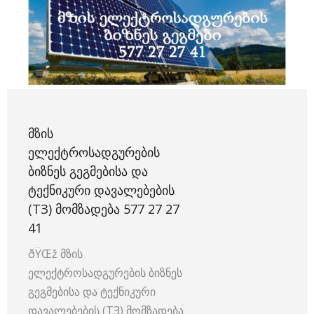
ᲛᲖᲘᲡ
ᲔᲚᲔᲥᲢᲠᲝᲡᲐᲓᲒᲣᲠᲔᲑᲘᲡ
ᲑᲘᲖᲜᲔᲡ ᲒᲔᲒᲛᲔᲑᲘᲡᲐ ᲓᲐ
ᲢᲔᲥᲜᲘᲙᲣᲠᲘ ᲓᲐᲕᲐᲚᲔᲑᲔᲑᲘᲡ
(TЗ) ᲛᲝᲛᲖᲐᲓᲔᲑᲐ 577 27 27
41
ðŸŒž მზის
ელექტროსადგურების ბიზნეს
გეგმებისა და ტექნიკური
დავალებების (TЗ) მომზადება