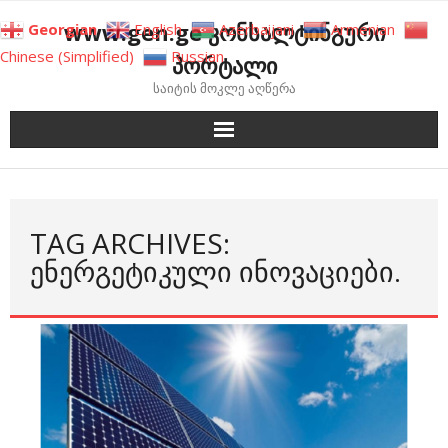
Skip
www.gen.ge კონსალტინგური
Georgian
English
Azerbaijani
Armenian
to
Chinese (Simplified)
Russian
პორტალი
content
საიტის მოკლე აღწერა
TAG ARCHIVES:
ᲔᲜᲔᲠᲒᲔᲢᲘᲙᲣᲚᲘ ᲘᲜᲝᲕᲐᲪᲘᲔᲑᲘ.