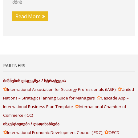
მზის
Read More
PARTNERS
ბიზნესის
დაგეგმვა
/
სტრატეგია
✩
✩
International Association for Strategy Professionals (IASP)
United
✩
Nations – Strategic Planning Guide for Managers
Cascade App –
✩
International Business Plan Template
International Chamber of
Commerce (ICC)
ინვესტიციები
/
დაფინანსება
✩
✩
International Economic Development Council (IEDC);
OECD