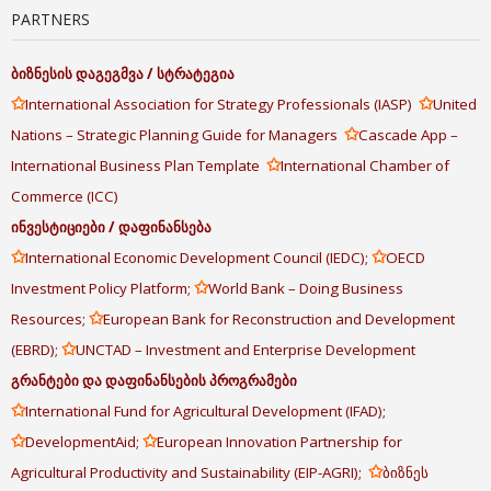
PARTNERS
ბიზნესის
დაგეგმვა
/
სტრატეგია
✩
✩
International Association for Strategy Professionals (IASP)
United
✩
Nations – Strategic Planning Guide for Managers
Cascade App –
✩
International Business Plan Template
International Chamber of
Commerce (ICC)
ინვესტიციები
/
დაფინანსება
✩
✩
International Economic Development Council (IEDC);
OECD
✩
Investment Policy Platform;
World Bank – Doing Business
✩
Resources;
European Bank for Reconstruction and Development
✩
(EBRD);
UNCTAD – Investment and Enterprise Development
გრანტები
და
დაფინანსების
პროგრამები
✩
International Fund for Agricultural Development (IFAD);
✩
✩
DevelopmentAid;
European Innovation Partnership for
✩
Agricultural Productivity and Sustainability (EIP-AGRI);
ბიზნეს