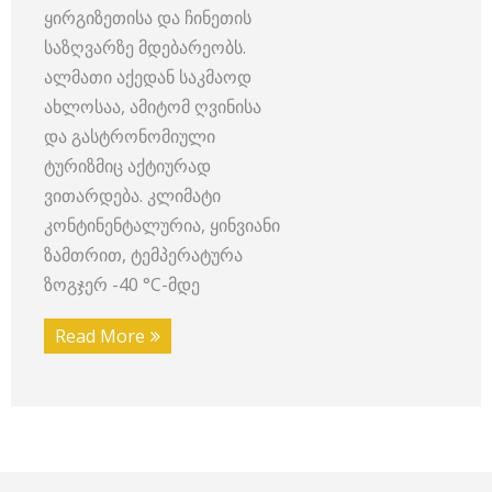
ყირგიზეთისა და ჩინეთის
საზღვარზე მდებარეობს.
ალმათი აქედან საკმაოდ
ახლოსაა, ამიტომ ღვინისა
და გასტრონომიული
ტურიზმიც აქტიურად
ვითარდება. კლიმატი
კონტინენტალურია, ყინვიანი
ზამთრით, ტემპერატურა
ზოგჯერ -40 °C-მდე
Read More