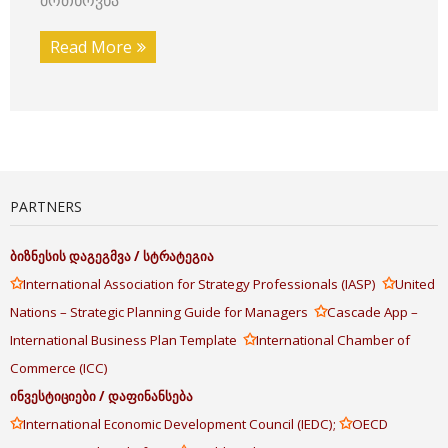
მოთხოვნა
Read More
PARTNERS
ბიზნესის
დაგეგმვა
/
სტრატეგია
✩
✩
International Association for Strategy Professionals (IASP)
United
✩
Nations – Strategic Planning Guide for Managers
Cascade App –
✩
International Business Plan Template
International Chamber of
Commerce (ICC)
ინვესტიციები
/
დაფინანსება
✩
✩
International Economic Development Council (IEDC);
OECD