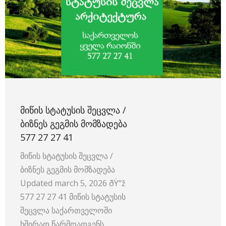
ᲛᲘᲬᲘᲡ ᲡᲢᲐᲢᲣᲡᲘᲡ ᲨᲔᲪᲕᲚᲐ /
ᲑᲘᲖᲜᲔᲡ ᲒᲔᲒᲛᲘᲡ ᲛᲝᲛᲖᲐᲓᲔᲑᲐ
577 27 27 41
მიწის სტატუსის შეცვლა /
ბიზნეს გეგმის მომზადება ️
Updated march 5, 2026 ðŸ“ž
577 27 27 41 მიწის სტატუსის
შეცვლა საქართველოში
ხშირად წარმოადგენს