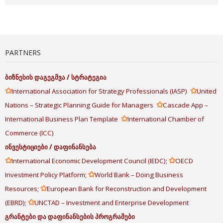
PARTNERS
ბიზნესის
დაგეგმვა
/
სტრატეგია
✩
✩
International Association for Strategy Professionals (IASP)
United
✩
Nations – Strategic Planning Guide for Managers
Cascade App –
✩
International Business Plan Template
International Chamber of
Commerce (ICC)
ინვესტიციები
/
დაფინანსება
✩
✩
International Economic Development Council (IEDC);
OECD
✩
Investment Policy Platform;
World Bank – Doing Business
✩
Resources;
European Bank for Reconstruction and Development
✩
(EBRD);
UNCTAD – Investment and Enterprise Development
გრანტები
და
დაფინანსების
პროგრამები