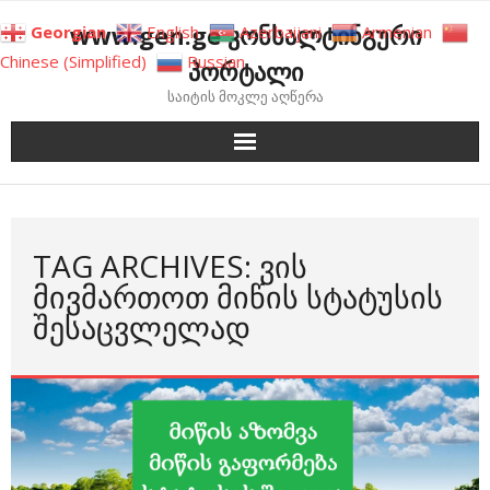
Skip
www.gen.ge კონსალტინგური
Georgian
English
Azerbaijani
Armenian
to
Chinese (Simplified)
Russian
პორტალი
content
საიტის მოკლე აღწერა
TAG ARCHIVES: ᲕᲘᲡ
ᲛᲘᲕᲛᲐᲠᲗᲝᲗ ᲛᲘᲬᲘᲡ ᲡᲢᲐᲢᲣᲡᲘᲡ
ᲨᲔᲡᲐᲪᲕᲚᲔᲚᲐᲓ