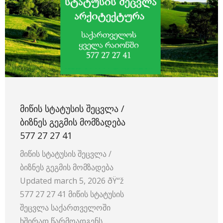
ᲛᲘᲬᲘᲡ ᲡᲢᲐᲢᲣᲡᲘᲡ ᲨᲔᲪᲕᲚᲐ /
ᲑᲘᲖᲜᲔᲡ ᲒᲔᲒᲛᲘᲡ ᲛᲝᲛᲖᲐᲓᲔᲑᲐ
577 27 27 41
მიწის სტატუსის შეცვლა /
ბიზნეს გეგმის მომზადება ️
Updated march 5, 2026 ðŸ“ž
577 27 27 41 მიწის სტატუსის
შეცვლა საქართველოში
ხშირად წარმოადგენს