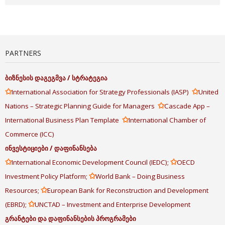
PARTNERS
ბიზნესის
დაგეგმვა
/
სტრატეგია
✩
✩
International Association for Strategy Professionals (IASP)
United
✩
Nations – Strategic Planning Guide for Managers
Cascade App –
✩
International Business Plan Template
International Chamber of
Commerce (ICC)
ინვესტიციები
/
დაფინანსება
✩
✩
International Economic Development Council (IEDC);
OECD
✩
Investment Policy Platform;
World Bank – Doing Business
✩
Resources;
European Bank for Reconstruction and Development
✩
(EBRD);
UNCTAD – Investment and Enterprise Development
გრანტები
და
დაფინანსების
პროგრამები