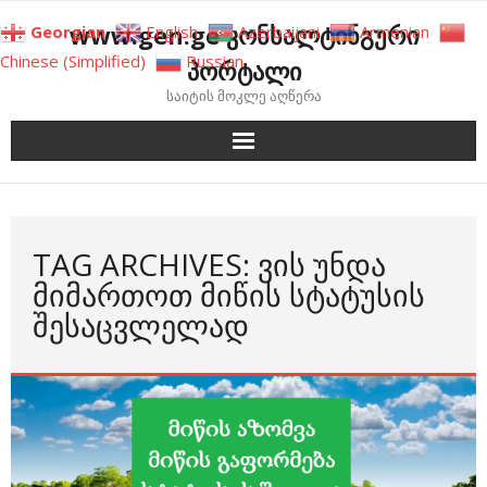
Skip
www.gen.ge კონსალტინგური
Georgian
English
Azerbaijani
Armenian
to
Chinese (Simplified)
Russian
პორტალი
content
საიტის მოკლე აღწერა
TAG ARCHIVES: ᲕᲘᲡ ᲣᲜᲓᲐ
ᲛᲘᲛᲐᲠᲗᲝᲗ ᲛᲘᲬᲘᲡ ᲡᲢᲐᲢᲣᲡᲘᲡ
ᲨᲔᲡᲐᲪᲕᲚᲔᲚᲐᲓ