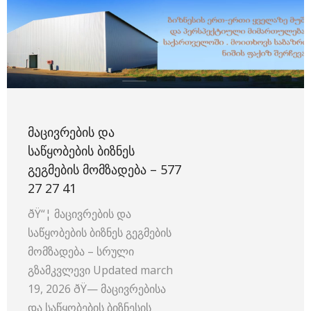
ᲛᲐᲪᲘᲕᲠᲔᲑᲘᲡ ᲓᲐ
ᲡᲐᲬᲧᲝᲑᲔᲑᲘᲡ ᲑᲘᲖᲜᲔᲡ
ᲒᲔᲒᲛᲔᲑᲘᲡ ᲛᲝᲛᲖᲐᲓᲔᲑᲐ – 577
27 27 41
ðŸ“¦ მაცივრების და
საწყობების ბიზნეს გეგმების
მომზადება – სრული
გზამკვლევი Updated march
19, 2026 ðŸ—️ მაცივრებისა
და საწყობების ბიზნესის