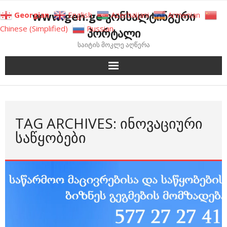
Skip
www.gen.ge კონსალტინგური
Georgian
English
Azerbaijani
Armenian
to
Chinese (Simplified)
Russian
პორტალი
content
საიტის მოკლე აღწერა
TAG ARCHIVES: ᲘᲜᲝᲕᲐᲪᲘᲣᲠᲘ
ᲡᲐᲬᲧᲝᲑᲔᲑᲘ