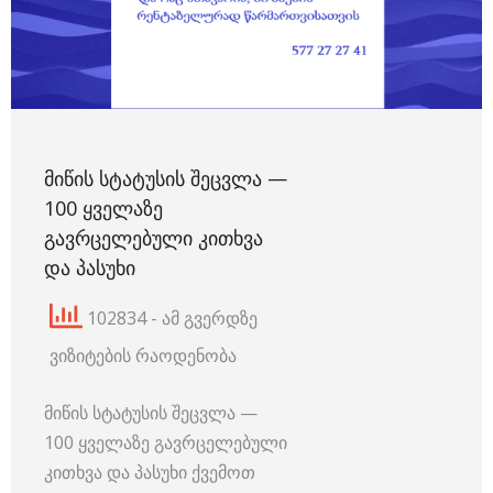
ᲛᲘᲬᲘᲡ ᲡᲢᲐᲢᲣᲡᲘᲡ ᲨᲔᲪᲕᲚᲐ —
100 ᲧᲕᲔᲚᲐᲖᲔ
ᲒᲐᲕᲠᲪᲔᲚᲔᲑᲣᲚᲘ ᲙᲘᲗᲮᲕᲐ
ᲓᲐ ᲞᲐᲡᲣᲮᲘ
102834 - ამ გვერდზე
ვიზიტების რაოდენობა
მიწის სტატუსის შეცვლა —
100 ყველაზე გავრცელებული
კითხვა და პასუხი ქვემოთ