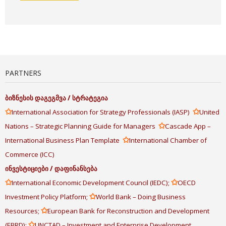
PARTNERS
ბიზნესის
დაგეგმვა
/
სტრატეგია
✩
✩
International Association for Strategy Professionals (IASP)
United
✩
Nations – Strategic Planning Guide for Managers
Cascade App –
✩
International Business Plan Template
International Chamber of
Commerce (ICC)
ინვესტიციები
/
დაფინანსება
✩
✩
International Economic Development Council (IEDC);
OECD
✩
Investment Policy Platform;
World Bank – Doing Business
✩
Resources;
European Bank for Reconstruction and Development
✩
(EBRD);
UNCTAD – Investment and Enterprise Development