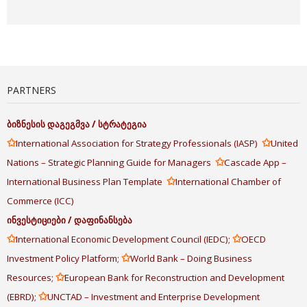
PARTNERS
ბიზნესის
დაგეგმვა
/
სტრატეგია
✩
✩
International Association for Strategy Professionals (IASP)
United
✩
Nations – Strategic Planning Guide for Managers
Cascade App –
✩
International Business Plan Template
International Chamber of
Commerce (ICC)
ინვესტიციები
/
დაფინანსება
✩
✩
International Economic Development Council (IEDC);
OECD
✩
Investment Policy Platform;
World Bank – Doing Business
✩
Resources;
European Bank for Reconstruction and Development
✩
(EBRD);
UNCTAD – Investment and Enterprise Development