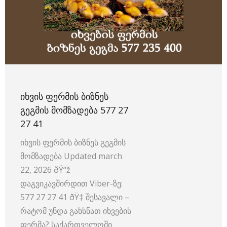
ᲘᲮᲕᲘᲡ ᲤᲔᲠᲛᲘᲡ ᲑᲘᲖᲜᲔᲡ
ᲒᲔᲒᲛᲘᲡ ᲛᲝᲛᲖᲐᲓᲔᲑᲐ 577 27
27 41
იხვის ფერმის ბიზნეს გეგმის
მომზადება Updated march
22, 2026 ðŸ“ž
დაგვიკავშირდით Viber-ზე:
577 27 27 41 ðŸ‡ შესავალი –
რატომ უნდა გახსნათ იხვების
ფერმა? საქართველოში