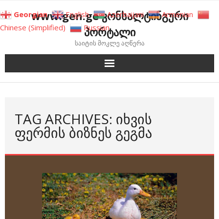
Skip
www.gen.ge კონსალტინგური
Georgian
English
Azerbaijani
Armenian
to
Chinese (Simplified)
Russian
პორტალი
content
საიტის მოკლე აღწერა
TAG ARCHIVES: ᲘᲮᲕᲘᲡ
ᲤᲔᲠᲛᲘᲡ ᲑᲘᲖᲜᲔᲡ ᲒᲔᲒᲛᲐ