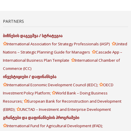
PARTNERS
ბიზნესის
დაგეგმვა
/
სტრატეგია
✩
✩
International Association for Strategy Professionals (IASP)
United
✩
Nations – Strategic Planning Guide for Managers
Cascade App –
✩
International Business Plan Template
International Chamber of
Commerce (ICC)
ინვესტიციები
/
დაფინანსება
✩
✩
International Economic Development Council (IEDC);
OECD
✩
Investment Policy Platform;
World Bank – Doing Business
✩
Resources;
European Bank for Reconstruction and Development
✩
(EBRD);
UNCTAD – Investment and Enterprise Development
გრანტები
და
დაფინანსების
პროგრამები
✩
International Fund for Agricultural Development (IFAD);