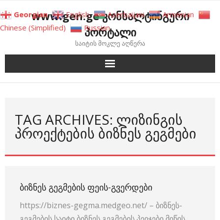
Skip
www.gen.ge კონსალტინგური
Georgian
English
Azerbaijani
Armenian
to
Chinese (Simplified)
Russian
პორტალი
content
საიტის მოკლე აღწერა
TAG ARCHIVES: ᲚᲘᲖᲘᲜᲒᲘᲡ
ᲞᲠᲝᲔᲥᲢᲔᲑᲘᲡ ᲑᲘᲖᲜᲔᲡ ᲒᲔᲒᲛᲔᲑᲘ
ᲑᲘᲖᲜᲔᲡ ᲒᲔᲒᲛᲔᲑᲘᲡ ᲤᲔᲘᲡ-ᲒᲕᲔᲠᲓᲔᲑᲘ
https://biznes-gegma.medgeo.net/ – ბიზნეს-
გეგმების საიტი ბიზნეს გეგმების პეიჯები მიწის