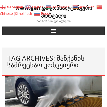
Skip
www.gen.ge კონსალტინგური
Georgian
English
Azerbaijani
Armenian
to
Chinese (Simplified)
Russian
პორტალი
content
საიტის მოკლე აღწერა
TAG ARCHIVES: ᲛᲐᲜᲥᲐᲜᲘᲡ
ᲡᲐᲛᲠᲔᲪᲮᲐᲝ ᲙᲝᲜᲕᲔᲘᲔᲠᲘ