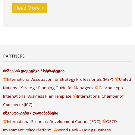
Read More
PARTNERS
ბიზნესის
დაგეგმვა
/
სტრატეგია
✩
✩
International Association for Strategy Professionals (IASP)
United
✩
Nations – Strategic Planning Guide for Managers
Cascade App –
✩
International Business Plan Template
International Chamber of
Commerce (ICC)
ინვესტიციები
/
დაფინანსება
✩
✩
International Economic Development Council (IEDC);
OECD
✩
Investment Policy Platform;
World Bank – Doing Business