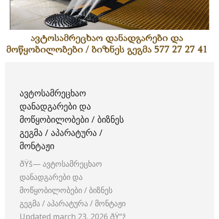
ᲐᲕᲢᲝᲡᲐᲛᲠᲔᲪᲮᲐᲝ
ᲓᲐᲜᲐᲓᲒᲐᲠᲔᲑᲘ ᲓᲐ
ᲛᲝᲬᲧᲝᲑᲘᲚᲝᲑᲔᲑᲘ / ᲑᲘᲖᲜᲔᲡ
ᲒᲔᲒᲛᲐ / ᲐᲞᲐᲠᲐᲢᲣᲠᲐ /
ᲛᲝᲜᲢᲐᲟᲘ
ðŸš— ავტოსამრეცხაო
დანადგარები და
მოწყობილობები / ბიზნეს
გეგმა / აპარატურა / მონტაჟი
Updated march 23, 2026 ðŸ“ž