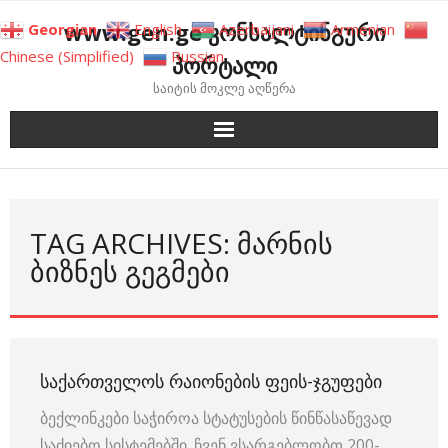
Skip
www.gen.ge კონსალტინგური
Georgian
English
Azerbaijani
Armenian
to
Chinese (Simplified)
Russian
პორტალი
content
საიტის მოკლე აღწერა
TAG ARCHIVES: ᲛᲐᲠᲜᲘᲡ
ᲑᲘᲖᲜᲔᲡ ᲒᲔᲒᲛᲔᲑᲘ
ᲡᲐᲥᲐᲠᲗᲕᲔᲚᲝᲡ ᲠᲐᲘᲝᲜᲔᲑᲘᲡ ᲤᲔᲘᲡ-ᲯᲒᲣᲤᲔᲑᲘ
ბექლინკები საჭიროა სტატუსების წინწასაწევად
საძიებო სისტემებში. ჩვენ ვსარგებლობთ 200-