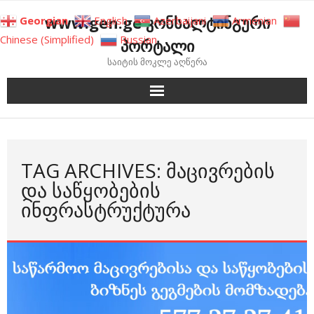
Skip
www.gen.ge კონსალტინგური
Georgian
English
Azerbaijani
Armenian
to
Chinese (Simplified)
Russian
პორტალი
content
საიტის მოკლე აღწერა
TAG ARCHIVES: ᲛᲐᲪᲘᲕᲠᲔᲑᲘᲡ
ᲓᲐ ᲡᲐᲬᲧᲝᲑᲔᲑᲘᲡ
ᲘᲜᲤᲠᲐᲡᲢᲠᲣᲥᲢᲣᲠᲐ