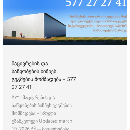
ᲛᲐᲪᲘᲕᲠᲔᲑᲘᲡ ᲓᲐ
ᲡᲐᲬᲧᲝᲑᲔᲑᲘᲡ ᲑᲘᲖᲜᲔᲡ
ᲒᲔᲒᲛᲔᲑᲘᲡ ᲛᲝᲛᲖᲐᲓᲔᲑᲐ – 577
27 27 41
ðŸ“¦ მაცივრების და
საწყობების ბიზნეს გეგმების
მომზადება – სრული
გზამკვლევი Updated march
19, 2026 ðŸ—️ მაცივრებისა