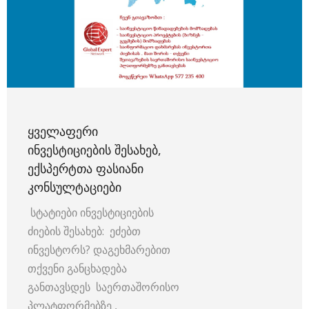
ᲧᲕᲔᲚᲐᲤᲔᲠᲘ
ᲘᲜᲕᲔᲡᲢᲘᲪᲘᲔᲑᲘᲡ ᲨᲔᲡᲐᲮᲔᲑ,
ᲔᲥᲡᲞᲔᲠᲢᲗᲐ ᲤᲐᲡᲘᲐᲜᲘ
ᲙᲝᲜᲡᲣᲚᲢᲐᲪᲘᲔᲑᲘ
სტატიები ინვესტიციების
ძიების შესახებ: ეძებთ
ინვესტორს? დაგეხმარებით
თქვენი განცხადება
განთავსდეს საერთაშორისო
პლატფორმებზე ,