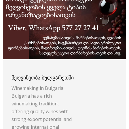
ᲛᲔᲦᲕᲘᲜᲔᲝᲑᲐ ᲑᲣᲚᲒᲐᲠᲔᲗᲨᲘ
Winemaking in Bulgaria
Bulgaria has a rich
winemaking tradition,
offering quality wines with
strong export potential and
growing international