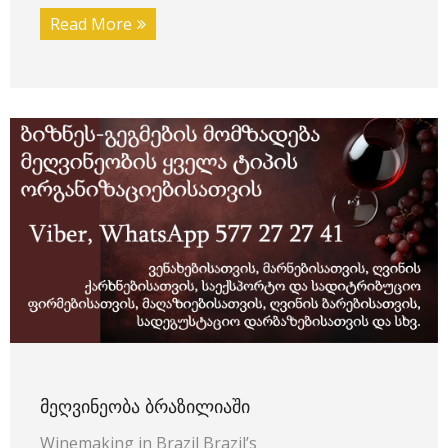
Read More
ᲛᲔᲦᲕᲘᲜᲔᲝᲑᲐ ᲑᲠᲐᲖᲘᲚᲘᲐᲨᲘ
Winemaking in Brazil Brazil’s