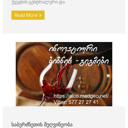
ქვეყნის ცენტრალური და
Read More
ᲡᲐᲑᲔᲠᲫᲜᲔᲗᲘᲡ ᲛᲔᲦᲕᲘᲜᲔᲝᲑᲐ