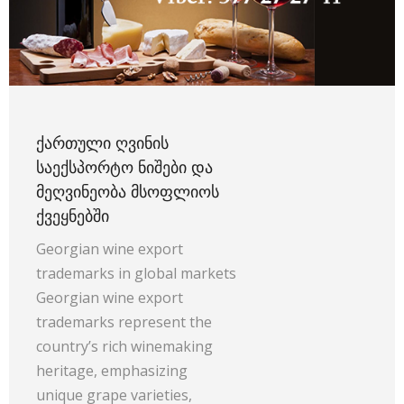
ᲥᲐᲠᲗᲣᲚᲘ ᲦᲕᲘᲜᲘᲡ
ᲡᲐᲔᲥᲡᲞᲝᲠᲢᲝ ᲜᲘᲨᲔᲑᲘ ᲓᲐ
ᲛᲔᲦᲕᲘᲜᲔᲝᲑᲐ ᲛᲡᲝᲤᲚᲘᲝᲡ
ᲥᲕᲔᲧᲜᲔᲑᲨᲘ
Georgian wine export
trademarks in global markets
Georgian wine export
trademarks represent the
country’s rich winemaking
heritage, emphasizing
unique grape varieties,