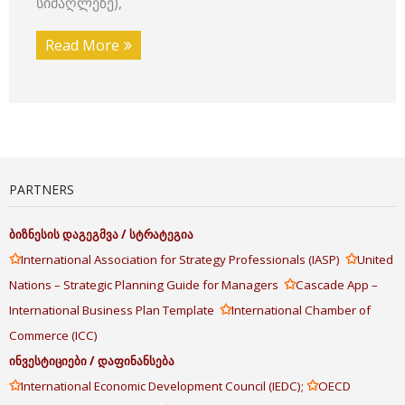
სიმაღლეზე),
Read More
PARTNERS
ბიზნესის
დაგეგმვა
/
სტრატეგია
✩
✩
International Association for Strategy Professionals (IASP)
United
✩
Nations – Strategic Planning Guide for Managers
Cascade App –
✩
International Business Plan Template
International Chamber of
Commerce (ICC)
ინვესტიციები
/
დაფინანსება
✩
✩
International Economic Development Council (IEDC);
OECD