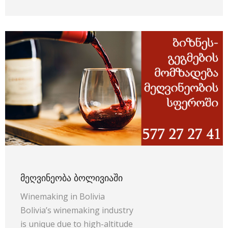
ᲛᲔᲦᲕᲘᲜᲔᲝᲑᲐ ᲑᲝᲚᲘᲕᲘᲐᲨᲘ
Winemaking in Bolivia
Bolivia’s winemaking industry
is unique due to high-altitude