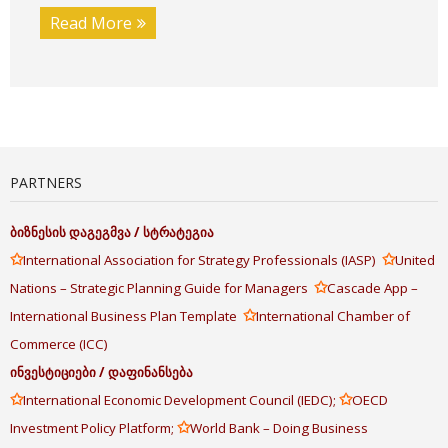
Read More
PARTNERS
ბიზნესის
დაგეგმვა
/
სტრატეგია
✩
✩
International Association for Strategy Professionals (IASP)
United
✩
Nations – Strategic Planning Guide for Managers
Cascade App –
✩
International Business Plan Template
International Chamber of
Commerce (ICC)
ინვესტიციები
/
დაფინანსება
✩
✩
International Economic Development Council (IEDC);
OECD
✩
Investment Policy Platform;
World Bank – Doing Business