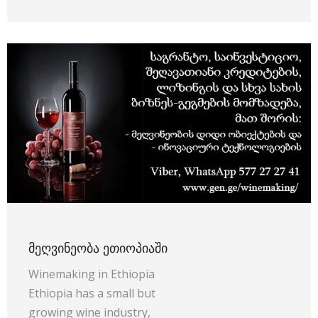
ᲛᲔᲦᲕᲘᲜᲔᲝᲑᲐ ᲔᲗᲘᲝᲞᲘᲐᲨᲘ
Winemaking in Ethiopia
Ethiopia has a small but
growing wine industry,