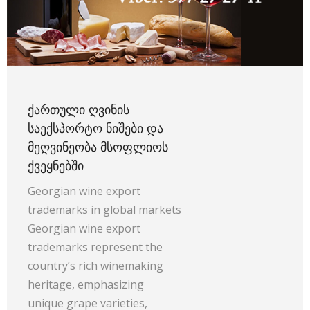
ᲥᲐᲠᲗᲣᲚᲘ ᲦᲕᲘᲜᲘᲡ
ᲡᲐᲔᲥᲡᲞᲝᲠᲢᲝ ᲜᲘᲨᲔᲑᲘ ᲓᲐ
ᲛᲔᲦᲕᲘᲜᲔᲝᲑᲐ ᲛᲡᲝᲤᲚᲘᲝᲡ
ᲥᲕᲔᲧᲜᲔᲑᲨᲘ
Georgian wine export
trademarks in global markets
Georgian wine export
trademarks represent the
country’s rich winemaking
heritage, emphasizing
unique grape varieties,