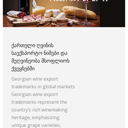
ᲥᲐᲠᲗᲣᲚᲘ ᲦᲕᲘᲜᲘᲡ
ᲡᲐᲔᲥᲡᲞᲝᲠᲢᲝ ᲜᲘᲨᲔᲑᲘ ᲓᲐ
ᲛᲔᲦᲕᲘᲜᲔᲝᲑᲐ ᲛᲡᲝᲤᲚᲘᲝᲡ
ᲥᲕᲔᲧᲜᲔᲑᲨᲘ
Georgian wine export
trademarks in global markets
Georgian wine export
trademarks represent the
country’s rich winemaking
heritage, emphasizing
unique grape varieties,