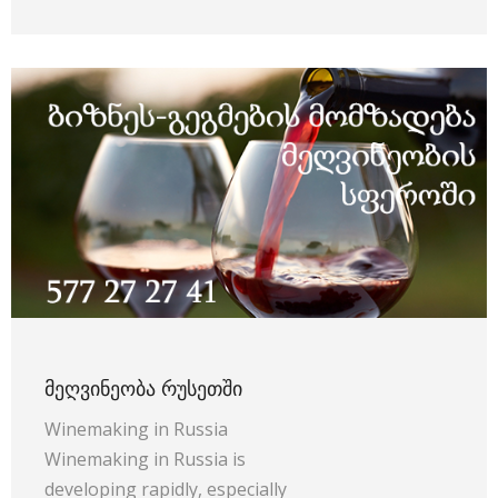
ᲛᲔᲦᲕᲘᲜᲔᲝᲑᲐ ᲠᲣᲡᲔᲗᲨᲘ
Winemaking in Russia
Winemaking in Russia is
developing rapidly, especially