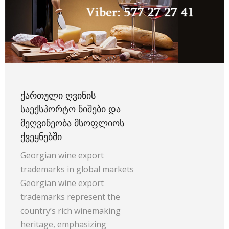
ᲥᲐᲠᲗᲣᲚᲘ ᲦᲕᲘᲜᲘᲡ
ᲡᲐᲔᲥᲡᲞᲝᲠᲢᲝ ᲜᲘᲨᲔᲑᲘ ᲓᲐ
ᲛᲔᲦᲕᲘᲜᲔᲝᲑᲐ ᲛᲡᲝᲤᲚᲘᲝᲡ
ᲥᲕᲔᲧᲜᲔᲑᲨᲘ
Georgian wine export
trademarks in global markets
Georgian wine export
trademarks represent the
country’s rich winemaking
heritage, emphasizing