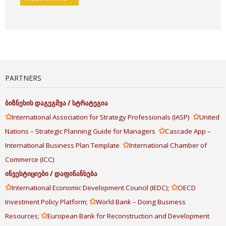
PARTNERS
ბიზნესის
დაგეგმვა
/
სტრატეგია
✩
✩
International Association for Strategy Professionals (IASP)
United
✩
Nations – Strategic Planning Guide for Managers
Cascade App –
✩
International Business Plan Template
International Chamber of
Commerce (ICC)
ინვესტიციები
/
დაფინანსება
✩
✩
International Economic Development Council (IEDC);
OECD
✩
Investment Policy Platform;
World Bank – Doing Business
✩
Resources;
European Bank for Reconstruction and Development