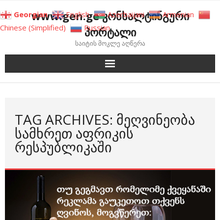
Skip
www.gen.ge კონსალტინგური
Georgian
English
Azerbaijani
Armenian
to
Chinese (Simplified)
Russian
პორტალი
content
საიტის მოკლე აღწერა
TAG ARCHIVES: ᲛᲔᲦᲕᲘᲜᲔᲝᲑᲐ
ᲡᲐᲛᲮᲠᲔᲗ ᲐᲤᲠᲘᲙᲘᲡ
ᲠᲔᲡᲞᲣᲑᲚᲘᲙᲐᲨᲘ