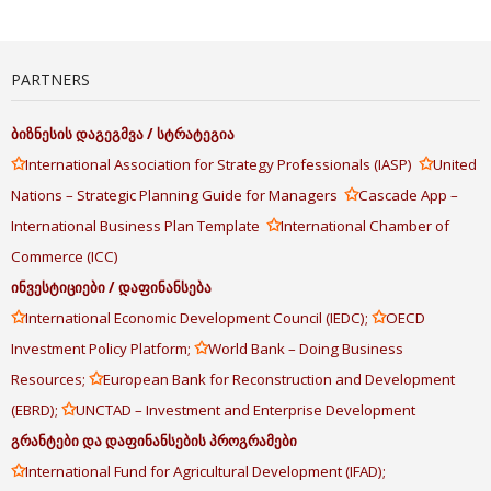
PARTNERS
ბიზნესის
დაგეგმვა
/
სტრატეგია
✩
✩
International Association for Strategy Professionals (IASP)
United
✩
Nations – Strategic Planning Guide for Managers
Cascade App –
✩
International Business Plan Template
International Chamber of
Commerce (ICC)
ინვესტიციები
/
დაფინანსება
✩
✩
International Economic Development Council (IEDC);
OECD
✩
Investment Policy Platform;
World Bank – Doing Business
✩
Resources;
European Bank for Reconstruction and Development
✩
(EBRD);
UNCTAD – Investment and Enterprise Development
გრანტები
და
დაფინანსების
პროგრამები
✩
International Fund for Agricultural Development (IFAD);