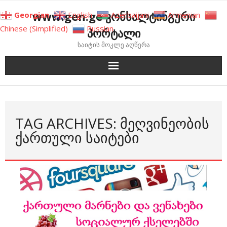
Skip
www.gen.ge კონსალტინგური
Georgian
English
Azerbaijani
Armenian
to
Chinese (Simplified)
Russian
პორტალი
content
საიტის მოკლე აღწერა
TAG ARCHIVES: ᲛᲔᲦᲕᲘᲜᲔᲝᲑᲘᲡ
ᲥᲐᲠᲗᲣᲚᲘ ᲡᲐᲘᲢᲔᲑᲘ