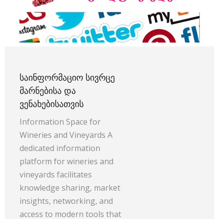
ᲡᲐᲘᲜᲤᲝᲠᲛᲐᲪᲘᲝ ᲡᲘᲕᲠᲪᲔ
ᲛᲐᲠᲜᲔᲑᲘᲡᲐ ᲓᲐ
ᲕᲔᲜᲐᲮᲔᲑᲘᲡᲐᲗᲕᲘᲡ
Information Space for
Wineries and Vineyards A
dedicated information
platform for wineries and
vineyards facilitates
knowledge sharing, market
insights, networking, and
access to modern tools that