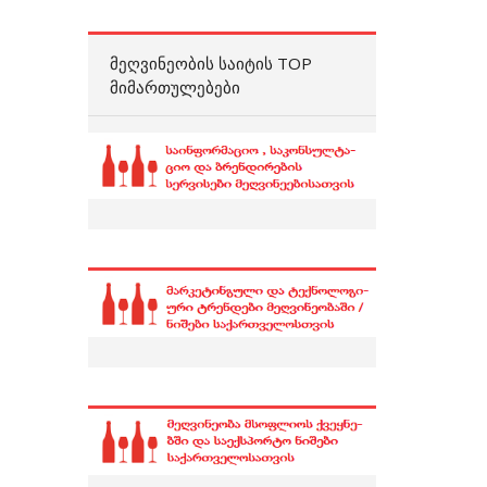
ᲛᲔᲦᲕᲘᲜᲔᲝᲑᲘᲡ ᲡᲐᲘᲢᲘᲡ TOP
ᲛᲘᲛᲐᲠᲗᲣᲚᲔᲑᲔᲑᲘ