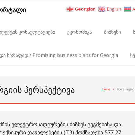
პორტალი
Georgian
English
A
ელექტის კონსულტაციები
ეკონომიკა
ბიზნესი
და სწრაფად / Promising business plans for Georgia
ს
ᲠᲒᲘᲘᲡ ᲞᲔᲠᲡᲞᲔᲥᲢᲘᲕᲐ
Home
/
Posts Tagged
ᲛᲖᲘᲡ ᲔᲚᲔᲥᲢᲠᲝᲡᲐᲓᲒᲣᲠᲔᲑᲘᲡ ᲑᲘᲖᲜᲔᲡ ᲒᲔᲒᲛᲔᲑᲘᲡᲐ ᲓᲐ
ᲢᲔᲥᲜᲘᲙᲣᲠᲘ ᲓᲐᲕᲐᲚᲔᲑᲔᲑᲘᲡ (TЗ) ᲛᲝᲛᲖᲐᲓᲔᲑᲐ 577 27