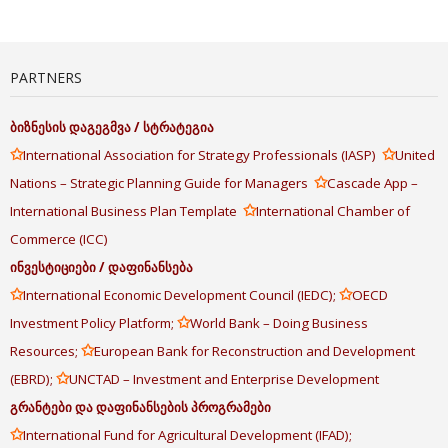
PARTNERS
ბიზნესის
დაგეგმვა
/
სტრატეგია
✩
✩
International Association for Strategy Professionals (IASP)
United
✩
Nations – Strategic Planning Guide for Managers
Cascade App –
✩
International Business Plan Template
International Chamber of
Commerce (ICC)
ინვესტიციები
/
დაფინანსება
✩
✩
International Economic Development Council (IEDC);
OECD
✩
Investment Policy Platform;
World Bank – Doing Business
✩
Resources;
European Bank for Reconstruction and Development
✩
(EBRD);
UNCTAD – Investment and Enterprise Development
გრანტები
და
დაფინანსების
პროგრამები
✩
International Fund for Agricultural Development (IFAD);