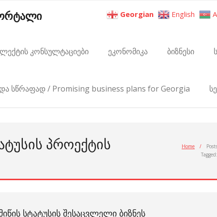
პორტალი
Georgian
English
A
ელექტის კონსულტაციები
ეკონომიკა
ბიზნესი
და სწრაფად / Promising business plans for Georgia
ს
ᲢᲐᲢᲣᲡᲘᲡ ᲞᲠᲝᲔᲥᲢᲘᲡ
Home
/
Post
Tagged
ᲛᲘᲬᲘᲡ ᲡᲢᲐᲢᲣᲡᲘᲡ ᲨᲔᲡᲐᲪᲕᲚᲔᲚᲘ ᲑᲘᲖᲜᲔᲡ