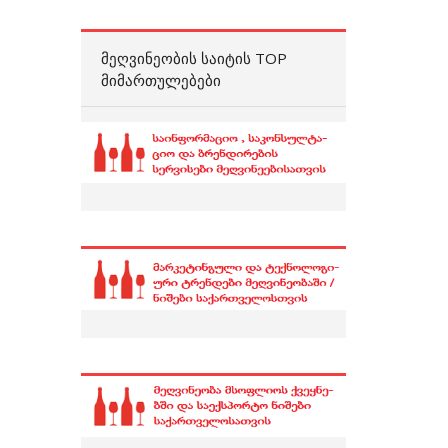
ᲛᲔᲦᲕᲘᲜᲔᲝᲑᲘᲡ ᲡᲐᲘᲢᲘᲡ TOP
ᲛᲘᲛᲐᲠᲗᲣᲚᲔᲑᲔᲑᲘ