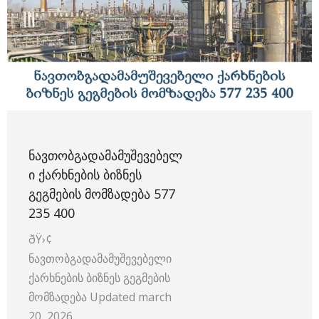
ᲜᲐᲕᲗᲝᲑᲒᲐᲓᲐᲛᲐᲛᲣᲨᲔᲕᲔᲑᲔᲚ
Ი ᲥᲐᲠᲮᲜᲔᲑᲘᲡ ᲑᲘᲖᲜᲔᲡ
ᲒᲔᲒᲛᲔᲑᲘᲡ ᲛᲝᲛᲖᲐᲓᲔᲑᲐ 577
235 400
ðŸ›¢️
ნავთობგადამამუშევებელი
ქარხნების ბიზნეს გეგმების
მომზადება Updated march
20, 2026