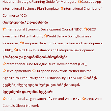
✩
Nations – Strategic Planning Guide for Managers
Cascade App –
✩
International Business Plan Template
International Chamber of
Commerce (ICC)
ინვესტიციები
/
დაფინანსება
✩
✩
International Economic Development Council (IEDC);
OECD
✩
Investment Policy Platform;
World Bank – Doing Business
✩
Resources;
European Bank for Reconstruction and Development
✩
(EBRD);
UNCTAD – Investment and Enterprise Development
გრანტები
და
დაფინანსების
პროგრამები
✩
International Fund for Agricultural Development (IFAD);
✩
✩
DevelopmentAid;
European Innovation Partnership for
✩
Agricultural Productivity and Sustainability (EIP-AGRI);
ბიზნეს
გეგმები, ინვესტიციები, სერვისები ბიზნესისათვის
მეღვინეობა
და
ღვინის
სექტორი
✩
✩
International Organisation of Vine and Wine (OIV);
Great Wine
Capitals Global Network