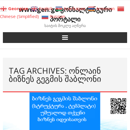
Skip
www.gen.ge კონსალტინგური
Georgian
English
Azerbaijani
Armenian
to
Chinese (Simplified)
Russian
პორტალი
content
საიტის მოკლე აღწერა
TAG ARCHIVES: ᲝᲜᲚᲐᲘᲜ
ᲑᲘᲖᲜᲔᲡ ᲒᲔᲒᲛᲘᲡ ᲨᲐᲑᲚᲝᲜᲘ