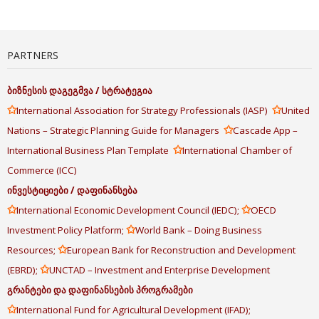
PARTNERS
ბიზნესის
დაგეგმვა
/
სტრატეგია
✩
✩
International Association for Strategy Professionals (IASP)
United
✩
Nations – Strategic Planning Guide for Managers
Cascade App –
✩
International Business Plan Template
International Chamber of
Commerce (ICC)
ინვესტიციები
/
დაფინანსება
✩
✩
International Economic Development Council (IEDC);
OECD
✩
Investment Policy Platform;
World Bank – Doing Business
✩
Resources;
European Bank for Reconstruction and Development
✩
(EBRD);
UNCTAD – Investment and Enterprise Development
გრანტები
და
დაფინანსების
პროგრამები
✩
International Fund for Agricultural Development (IFAD);