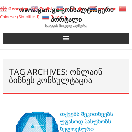
Skip
www.gen.ge კონსალტინგური
Georgian
English
Azerbaijani
Armenian
to
Chinese (Simplified)
Russian
პორტალი
content
საიტის მოკლე აღწერა
TAG ARCHIVES: ᲝᲜᲚᲐᲘᲜ
ᲑᲘᲖᲜᲔᲡ ᲙᲝᲜᲡᲣᲚᲢᲐᲪᲘᲐ