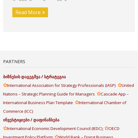
Read More
PARTNERS
ბიზნესის
დაგეგმვა
/
სტრატეგია
✩
✩
International Association for Strategy Professionals (IASP)
United
✩
Nations – Strategic Planning Guide for Managers
Cascade App –
✩
International Business Plan Template
International Chamber of
Commerce (ICC)
ინვესტიციები
/
დაფინანსება
✩
✩
International Economic Development Council (IEDC);
OECD
✩
Investment Policy Platform;
World Bank – Doing Business