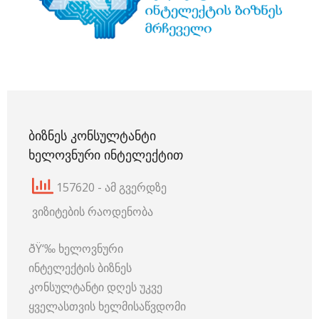
ᲑᲘᲖᲜᲔᲡ ᲙᲝᲜᲡᲣᲚᲢᲐᲜᲢᲘ
ᲮᲔᲚᲝᲕᲜᲣᲠᲘ ᲘᲜᲢᲔᲚᲔᲥᲢᲘᲗ
157620 - ამ გვერდზე
ვიზიტების რაოდენობა
ðŸ‘‰ ხელოვნური
ინტელექტის ბიზნეს
კონსულტანტი დღეს უკვე
ყველასთვის ხელმისაწვდომი