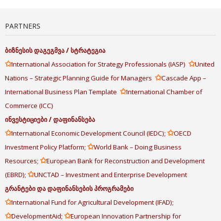
PARTNERS
ბიზნესის
დაგეგმვა
/
სტრატეგია
✩
✩
International Association for Strategy Professionals (IASP)
United
✩
Nations – Strategic Planning Guide for Managers
Cascade App –
✩
International Business Plan Template
International Chamber of
Commerce (ICC)
ინვესტიციები
/
დაფინანსება
✩
✩
International Economic Development Council (IEDC);
OECD
✩
Investment Policy Platform;
World Bank – Doing Business
✩
Resources;
European Bank for Reconstruction and Development
✩
(EBRD);
UNCTAD – Investment and Enterprise Development
გრანტები
და
დაფინანსების
პროგრამები
✩
International Fund for Agricultural Development (IFAD);
✩
✩
DevelopmentAid;
European Innovation Partnership for