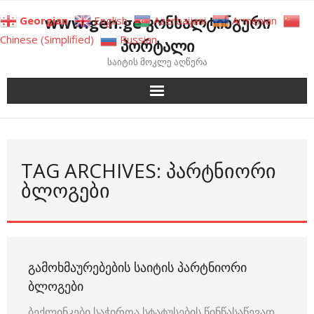
Skip
www.gen.ge კონსალტინგური
Georgian
English
Azerbaijani
Armenian
to
Chinese (Simplified)
Russian
პორტალი
content
საიტის მოკლე აღწერა
TAG ARCHIVES: ᲞᲐᲠᲢᲜᲘᲝᲠᲘ
ᲑᲚᲝᲒᲔᲑᲘ
ᲒᲐᲛᲝᲮᲛᲐᲣᲠᲔᲑᲔᲑᲘᲡ ᲡᲐᲘᲢᲘᲡ ᲞᲐᲠᲢᲜᲘᲝᲠᲘ
ᲑᲚᲝᲒᲔᲑᲘ
ბექლინკები საჭიროა სტატუსების წინწასაწევად