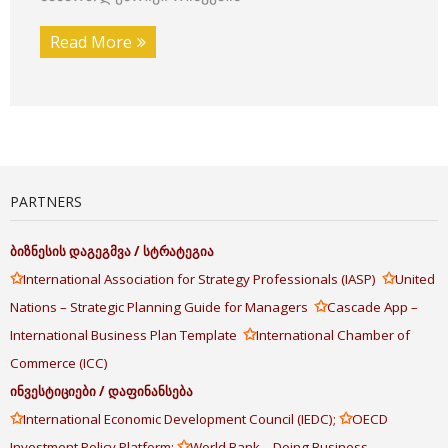
Read More
PARTNERS
ბიზნესის
დაგეგმვა
/
სტრატეგია
✩
✩
International Association for Strategy Professionals (IASP)
United
✩
Nations – Strategic Planning Guide for Managers
Cascade App –
✩
International Business Plan Template
International Chamber of
Commerce (ICC)
ინვესტიციები
/
დაფინანსება
✩
✩
International Economic Development Council (IEDC);
OECD
✩
Investment Policy Platform;
World Bank – Doing Business