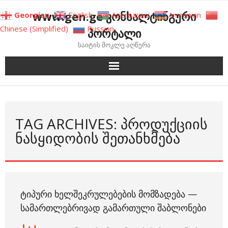
Skip
www.gen.ge კონსალტინგური
Georgian
English
Azerbaijani
Armenian
to
Chinese (Simplified)
Russian
პორტალი
content
საიტის მოკლე აღწერა
TAG ARCHIVES: ᲞᲠᲝᲓᲣᲥᲪᲘᲘᲡ
ᲜᲐᲡᲧᲘᲓᲝᲑᲘᲡ ᲨᲔᲗᲐᲜᲮᲛᲔᲑᲐ
ᲢᲘᲞᲣᲠᲘ ᲮᲔᲚᲨᲔᲙᲠᲣᲚᲔᲑᲔᲑᲘᲡ ᲛᲝᲛᲖᲐᲓᲔᲑᲐ —
ᲡᲐᲛᲐᲠᲗᲚᲔᲑᲠᲘᲕᲐᲓ ᲒᲐᲛᲐᲠᲗᲣᲚᲘ ᲨᲐᲑᲚᲝᲜᲔᲑᲘ