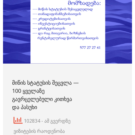
ᲛᲘᲬᲘᲡ ᲡᲢᲐᲢᲣᲡᲘᲡ ᲨᲔᲪᲕᲚᲐ —
100 ᲧᲕᲔᲚᲐᲖᲔ
ᲒᲐᲕᲠᲪᲔᲚᲔᲑᲣᲚᲘ ᲙᲘᲗᲮᲕᲐ
ᲓᲐ ᲞᲐᲡᲣᲮᲘ
102834 - ამ გვერდზე
ვიზიტების რაოდენობა