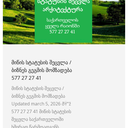
ᲛᲘᲬᲘᲡ ᲡᲢᲐᲢᲣᲡᲘᲡ ᲨᲔᲪᲕᲚᲐ /
ᲑᲘᲖᲜᲔᲡ ᲒᲔᲒᲛᲘᲡ ᲛᲝᲛᲖᲐᲓᲔᲑᲐ
577 27 27 41
მიწის სტატუსის შეცვლა /
ბიზნეს გეგმის მომზადება ️
Updated march 5, 2026 ðŸ“ž
577 27 27 41 მიწის სტატუსის
შეცვლა საქართველოში
ხშირად წარმოადგენს