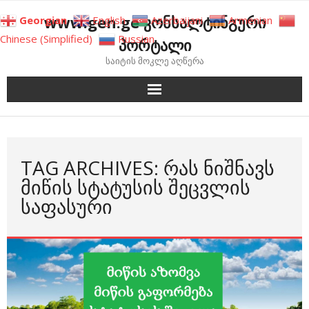
Skip
www.gen.ge კონსალტინგური
Georgian
English
Azerbaijani
Armenian
to
Chinese (Simplified)
Russian
პორტალი
content
საიტის მოკლე აღწერა
TAG ARCHIVES: ᲠᲐᲡ ᲜᲘᲨᲜᲐᲕᲡ
ᲛᲘᲬᲘᲡ ᲡᲢᲐᲢᲣᲡᲘᲡ ᲨᲔᲪᲕᲚᲘᲡ
ᲡᲐᲤᲐᲡᲣᲠᲘ