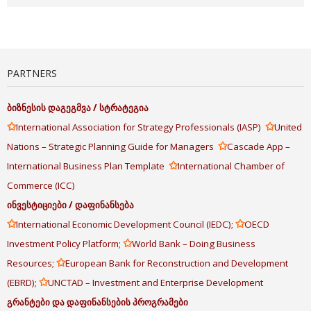
PARTNERS
ბიზნესის
დაგეგმვა
/
სტრატეგია
✩
✩
International Association for Strategy Professionals (IASP)
United
✩
Nations – Strategic Planning Guide for Managers
Cascade App –
✩
International Business Plan Template
International Chamber of
Commerce (ICC)
ინვესტიციები
/
დაფინანსება
✩
✩
International Economic Development Council (IEDC);
OECD
✩
Investment Policy Platform;
World Bank – Doing Business
✩
Resources;
European Bank for Reconstruction and Development
✩
(EBRD);
UNCTAD – Investment and Enterprise Development
გრანტები
და
დაფინანსების
პროგრამები