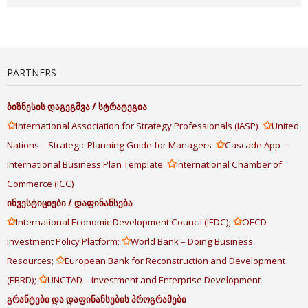
PARTNERS
ბიზნესის
დაგეგმვა
/
სტრატეგია
✩
✩
International Association for Strategy Professionals (IASP)
United
✩
Nations – Strategic Planning Guide for Managers
Cascade App –
✩
International Business Plan Template
International Chamber of
Commerce (ICC)
ინვესტიციები
/
დაფინანსება
✩
✩
International Economic Development Council (IEDC);
OECD
✩
Investment Policy Platform;
World Bank – Doing Business
✩
Resources;
European Bank for Reconstruction and Development
✩
(EBRD);
UNCTAD – Investment and Enterprise Development
გრანტები
და
დაფინანსების
პროგრამები