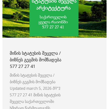
ᲛᲘᲬᲘᲡ ᲡᲢᲐᲢᲣᲡᲘᲡ ᲨᲔᲪᲕᲚᲐ /
ᲑᲘᲖᲜᲔᲡ ᲒᲔᲒᲛᲘᲡ ᲛᲝᲛᲖᲐᲓᲔᲑᲐ
577 27 27 41
მიწის სტატუსის შეცვლა /
ბიზნეს გეგმის მომზადება ️
Updated march 5, 2026 ðŸ“ž
577 27 27 41 მიწის სტატუსის
შეცვლა საქართველოში
ხშირად წარმოადგენს