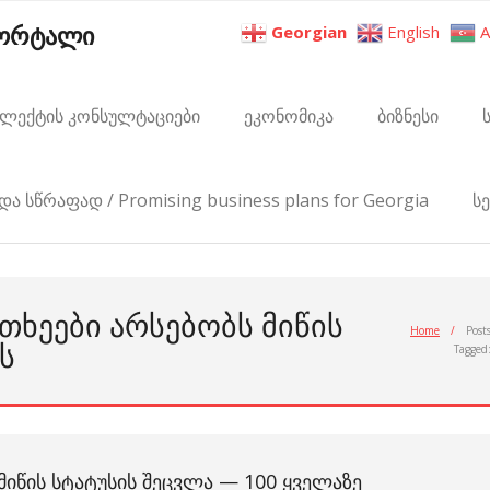
პორტალი
Georgian
English
A
ელექტის კონსულტაციები
ეკონომიკა
ბიზნესი
და სწრაფად / Promising business plans for Georgia
ს
ᲗᲮᲔᲔᲑᲘ ᲐᲠᲡᲔᲑᲝᲑᲡ ᲛᲘᲬᲘᲡ
Home
/
Post
Ს
Tagged
ᲛᲘᲬᲘᲡ ᲡᲢᲐᲢᲣᲡᲘᲡ ᲨᲔᲪᲕᲚᲐ — 100 ᲧᲕᲔᲚᲐᲖᲔ