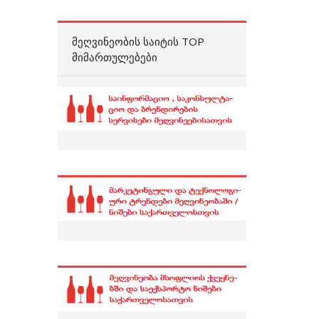
ᲛᲔᲦᲕᲘᲜᲔᲝᲑᲘᲡ ᲡᲐᲘᲢᲘᲡ TOP
ᲛᲘᲛᲐᲠᲗᲣᲚᲔᲑᲔᲑᲘ