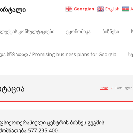
პორტალი
Georgian
English
A
ელექტის კონსულტაციები
ეკონომიკა
ბიზნესი
და სწრაფად / Promising business plans for Georgia
ს
ᲘᲢᲐᲪᲘᲐ
Home
/
Posts Tagged
ᲤᲡᲘᲥᲝᲗᲔᲠᲐᲞᲘᲣᲚᲘ ᲪᲔᲜᲢᲠᲘᲡ ᲑᲘᲖᲜᲔᲡ ᲒᲔᲒᲛᲘᲡ
ᲛᲝᲛᲖᲐᲓᲔᲑᲐ 577 235 400