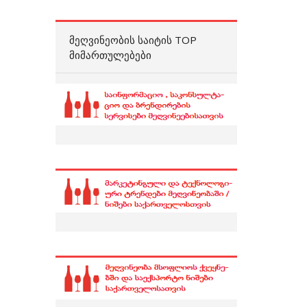
ᲛᲔᲦᲕᲘᲜᲔᲝᲑᲘᲡ ᲡᲐᲘᲢᲘᲡ TOP
ᲛᲘᲛᲐᲠᲗᲣᲚᲔᲑᲔᲑᲘ