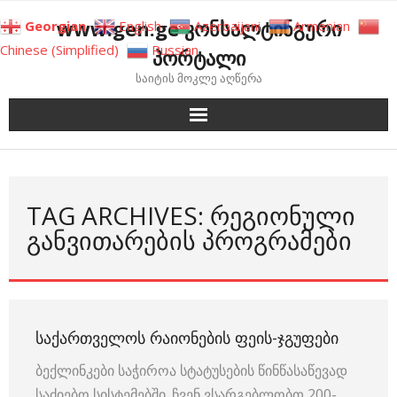
Skip
www.gen.ge კონსალტინგური
Georgian
English
Azerbaijani
Armenian
to
Chinese (Simplified)
Russian
პორტალი
content
საიტის მოკლე აღწერა
TAG ARCHIVES: ᲠᲔᲒᲘᲝᲜᲣᲚᲘ
ᲒᲐᲜᲕᲘᲗᲐᲠᲔᲑᲘᲡ ᲞᲠᲝᲒᲠᲐᲛᲔᲑᲘ
ᲡᲐᲥᲐᲠᲗᲕᲔᲚᲝᲡ ᲠᲐᲘᲝᲜᲔᲑᲘᲡ ᲤᲔᲘᲡ-ᲯᲒᲣᲤᲔᲑᲘ
ბექლინკები საჭიროა სტატუსების წინწასაწევად
საძიებო სისტემებში. ჩვენ ვსარგებლობთ 200-