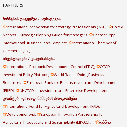
PARTNERS
ბიზნესის
დაგეგმვა
/
სტრატეგია
✩
✩
International Association for Strategy Professionals (IASP)
United
✩
Nations – Strategic Planning Guide for Managers
Cascade App –
✩
International Business Plan Template
International Chamber of
Commerce (ICC)
ინვესტიციები
/
დაფინანსება
✩
✩
International Economic Development Council (IEDC);
OECD
✩
Investment Policy Platform;
World Bank – Doing Business
✩
Resources;
European Bank for Reconstruction and Development
✩
(EBRD);
UNCTAD – Investment and Enterprise Development
გრანტები
და
დაფინანსების
პროგრამები
✩
International Fund for Agricultural Development (IFAD);
✩
✩
DevelopmentAid;
European Innovation Partnership for
✩
Agricultural Productivity and Sustainability (EIP-AGRI);
ბიზნეს