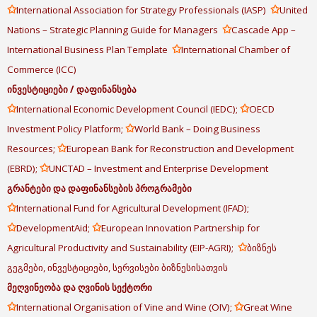
✩
✩
International Association for Strategy Professionals (IASP)
United
✩
Nations – Strategic Planning Guide for Managers
Cascade App –
✩
International Business Plan Template
International Chamber of
Commerce (ICC)
ინვესტიციები
/
დაფინანსება
✩
✩
International Economic Development Council (IEDC);
OECD
✩
Investment Policy Platform;
World Bank – Doing Business
✩
Resources;
European Bank for Reconstruction and Development
✩
(EBRD);
UNCTAD – Investment and Enterprise Development
გრანტები
და
დაფინანსების
პროგრამები
✩
International Fund for Agricultural Development (IFAD);
✩
✩
DevelopmentAid;
European Innovation Partnership for
✩
Agricultural Productivity and Sustainability (EIP-AGRI);
ბიზნეს
გეგმები, ინვესტიციები, სერვისები ბიზნესისათვის
მეღვინეობა
და
ღვინის
სექტორი
✩
✩
International Organisation of Vine and Wine (OIV);
Great Wine