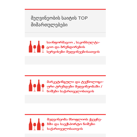
ᲛᲔᲦᲕᲘᲜᲔᲝᲑᲘᲡ ᲡᲐᲘᲢᲘᲡ TOP
ᲛᲘᲛᲐᲠᲗᲣᲚᲔᲑᲔᲑᲘ