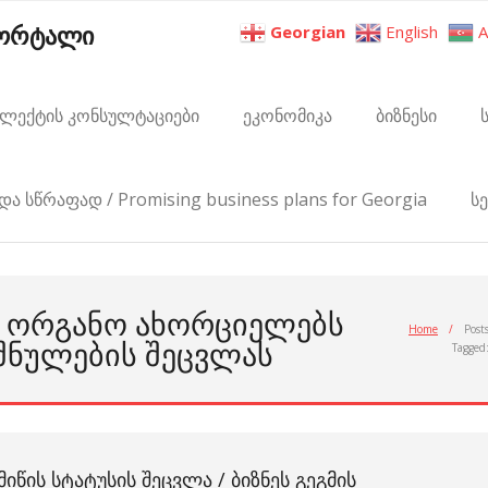
პორტალი
Georgian
English
A
ელექტის კონსულტაციები
ეკონომიკა
ბიზნესი
და სწრაფად / Promising business plans for Georgia
ს
Ი ᲝᲠᲒᲐᲜᲝ ᲐᲮᲝᲠᲪᲘᲔᲚᲔᲑᲡ
Home
/
Post
ᲘᲨᲜᲣᲚᲔᲑᲘᲡ ᲨᲔᲪᲕᲚᲐᲡ
Tagged
ᲛᲘᲬᲘᲡ ᲡᲢᲐᲢᲣᲡᲘᲡ ᲨᲔᲪᲕᲚᲐ / ᲑᲘᲖᲜᲔᲡ ᲒᲔᲒᲛᲘᲡ