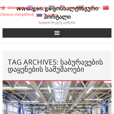
Skip
www.gen.ge კონსალტინგური
Georgian
English
Azerbaijani
Armenian
to
Chinese (Simplified)
Russian
პორტალი
content
საიტის მოკლე აღწერა
TAG ARCHIVES: ᲡᲐᲑᲣᲠᲐᲕᲔᲑᲘᲡ
ᲓᲐᲧᲔᲜᲔᲑᲘᲡ ᲡᲐᲛᲣᲨᲐᲝᲔᲑᲘ