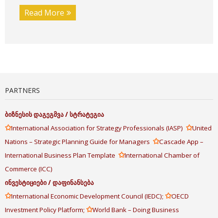
Read More
PARTNERS
ბიზნესის
დაგეგმვა
/
სტრატეგია
✩
✩
International Association for Strategy Professionals (IASP)
United
✩
Nations – Strategic Planning Guide for Managers
Cascade App –
✩
International Business Plan Template
International Chamber of
Commerce (ICC)
ინვესტიციები
/
დაფინანსება
✩
✩
International Economic Development Council (IEDC);
OECD
✩
Investment Policy Platform;
World Bank – Doing Business