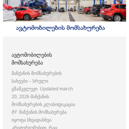
ᲐᲕᲢᲝᲛᲝᲑᲘᲚᲔᲑᲘᲡ
ᲛᲝᲛᲡᲐᲮᲣᲠᲔᲑᲐ
მანქანის მომსახურების
სახეები – სრული
გზამკვლევი Updated march
20, 2026 მანქანის
მომსახურების კლასიფიკაცია
ðŸ·️ მანქანის მომსახურება
იყოფა სხვადასხვა
კრიტერიუმებით, რაც