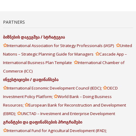
PARTNERS
ბიზნესის
დაგეგმვა
/
სტრატეგია
✩
✩
International Association for Strategy Professionals (IASP)
United
✩
Nations – Strategic Planning Guide for Managers
Cascade App –
✩
International Business Plan Template
International Chamber of
Commerce (ICC)
ინვესტიციები
/
დაფინანსება
✩
✩
International Economic Development Council (IEDC);
OECD
✩
Investment Policy Platform;
World Bank – Doing Business
✩
Resources;
European Bank for Reconstruction and Development
✩
(EBRD);
UNCTAD – Investment and Enterprise Development
გრანტები
და
დაფინანსების
პროგრამები
✩
International Fund for Agricultural Development (IFAD);