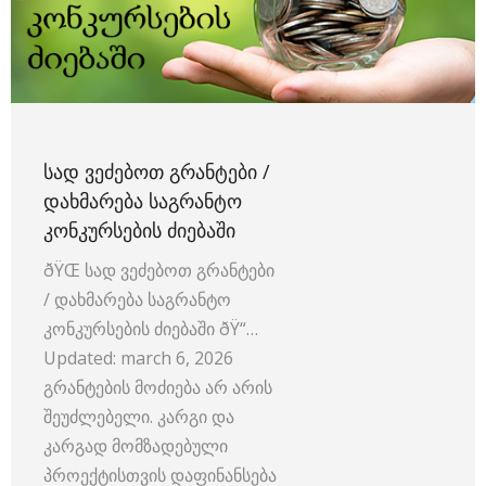
ᲡᲐᲓ ᲕᲔᲫᲔᲑᲝᲗ ᲒᲠᲐᲜᲢᲔᲑᲘ /
ᲓᲐᲮᲛᲐᲠᲔᲑᲐ ᲡᲐᲒᲠᲐᲜᲢᲝ
ᲙᲝᲜᲙᲣᲠᲡᲔᲑᲘᲡ ᲫᲘᲔᲑᲐᲨᲘ
ðŸŒ სად ვეძებოთ გრანტები
/ დახმარება საგრანტო
კონკურსების ძიებაში ðŸ“…
Updated: march 6, 2026
გრანტების მოძიება არ არის
შეუძლებელი. კარგი და
კარგად მომზადებული
პროექტისთვის დაფინანსება