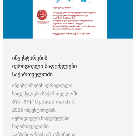
ᲘᲜᲕᲔᲡᲢᲘᲠᲔᲑᲘᲡ
ᲘᲣᲠᲘᲓᲘᲣᲚᲘ ᲡᲐᲤᲣᲫᲕᲚᲔᲑᲘ
ᲡᲐᲥᲐᲠᲗᲕᲔᲚᲝᲨᲘ
ინვესტირების იურიდიული
საფუძვლები საქართველოში
ðŸ‡¬ðŸ‡ª Updated march 7,
2026 ინვესტირების
იურიდიული საფუძვლები
საქართველოში
განსაზღვრავს იმ კანონებსა