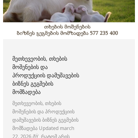
ᲛᲔᲗᲮᲔᲕᲔᲝᲑᲘᲡ, ᲗᲮᲔᲑᲘᲡ
ᲛᲝᲨᲔᲜᲔᲑᲘᲡ ᲓᲐ
ᲞᲠᲝᲓᲣᲥᲪᲘᲘᲡ ᲓᲐᲛᲣᲨᲐᲕᲔᲑᲘᲡ
ᲑᲘᲖᲜᲔᲡ ᲒᲔᲒᲛᲔᲑᲘᲡ
ᲛᲝᲛᲖᲐᲓᲔᲑᲐ
მეთხევეობის, თხების
მოშენების და პროდუქციის
დამუშავების ბიზნეს გეგმების
მომზადება Updated march
22, 2026 ðŸ რატომ არის