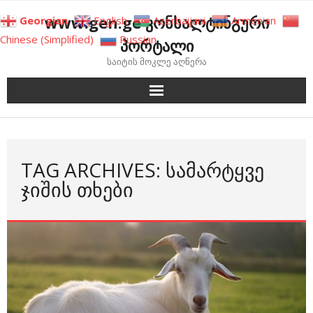
Skip
www.gen.ge კონსალტინგური
Georgian
English
Azerbaijani
Armenian
to
Chinese (Simplified)
Russian
პორტალი
content
საიტის მოკლე აღწერა
TAG ARCHIVES: ᲡᲐᲛᲐᲠᲢᲧᲕᲔ
ᲯᲘᲨᲘᲡ ᲗᲮᲔᲑᲘ