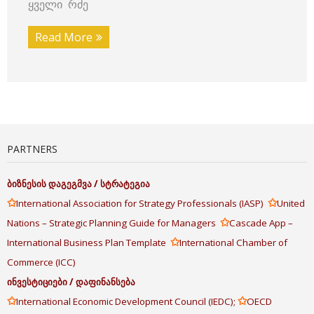
ყველი რძე
Read More
PARTNERS
ბიზნესის
დაგეგმვა
/
სტრატეგია
✩
✩
International Association for Strategy Professionals (IASP)
United
✩
Nations – Strategic Planning Guide for Managers
Cascade App –
✩
International Business Plan Template
International Chamber of
Commerce (ICC)
ინვესტიციები
/
დაფინანსება
✩
✩
International Economic Development Council (IEDC);
OECD