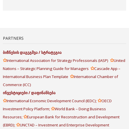
PARTNERS
ბიზნესის
დაგეგმვა
/
სტრატეგია
✩
✩
International Association for Strategy Professionals (IASP)
United
✩
Nations – Strategic Planning Guide for Managers
Cascade App –
✩
International Business Plan Template
International Chamber of
Commerce (ICC)
ინვესტიციები
/
დაფინანსება
✩
✩
International Economic Development Council (IEDC);
OECD
✩
Investment Policy Platform;
World Bank – Doing Business
✩
Resources;
European Bank for Reconstruction and Development
✩
(EBRD);
UNCTAD – Investment and Enterprise Development