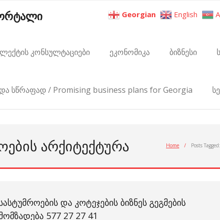
პორტალი
Georgian
English
A
ელექტის კონსულტაციები
ეკონომიკა
ბიზნესი
და სწრაფად / Promising business plans for Georgia
ს
ᲝᲔᲑᲘᲡ ᲐᲠᲥᲘᲢᲔᲥᲢᲣᲠᲐ
Home
/
Posts Tagged
ᲡᲐᲡᲢᲣᲛᲠᲝᲔᲑᲘᲡ ᲓᲐ ᲙᲝᲢᲔᲯᲔᲑᲘᲡ ᲑᲘᲖᲜᲔᲡ ᲒᲔᲒᲛᲔᲑᲘᲡ
ᲛᲝᲛᲖᲐᲓᲔᲑᲐ 577 27 27 41