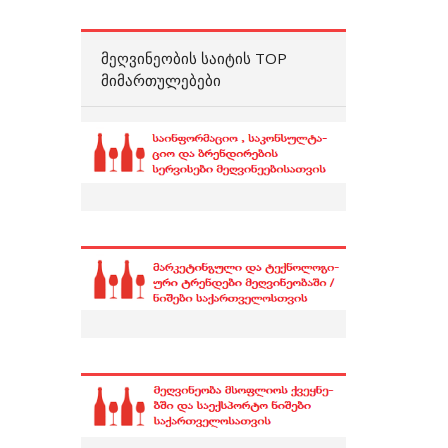
ᲛᲔᲦᲕᲘᲜᲔᲝᲑᲘᲡ ᲡᲐᲘᲢᲘᲡ TOP
ᲛᲘᲛᲐᲠᲗᲣᲚᲔᲑᲔᲑᲘ