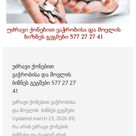
ᲣᲫᲠᲐᲕᲘ ᲥᲝᲜᲔᲑᲘᲗ
ᲕᲐᲭᲠᲝᲑᲘᲡᲐ ᲓᲐ ᲛᲝᲕᲚᲘᲡ
ᲑᲘᲖᲜᲔᲡ ᲒᲔᲒᲛᲔᲑᲘ 577 27 27
41
უძრავი ქონებით ვაჭრობისა
და მოვლის ბიზნეს გეგმები
Updated march 23, 2026 ðŸ¡
რა არის უძრავი ქონების
ბიზნესი და რატომ არის