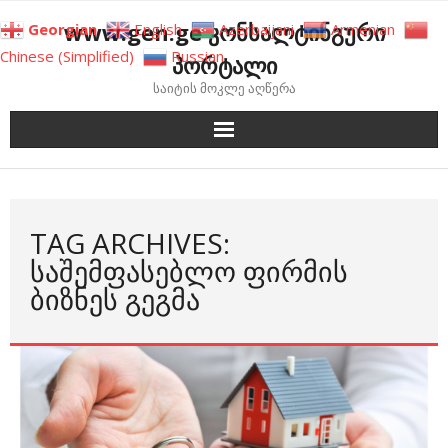
Skip
www.gen.ge კონსალტინგური
Georgian
English
Azerbaijani
Armenian
to
Chinese (Simplified)
Russian
პორტალი
content
საიტის მოკლე აღწერა
TAG ARCHIVES:
ᲡᲐᲨᲔᲛᲤᲐᲡᲔᲑᲚᲝ ᲤᲘᲠᲛᲘᲡ
ᲑᲘᲖᲜᲔᲡ ᲒᲔᲒᲛᲐ