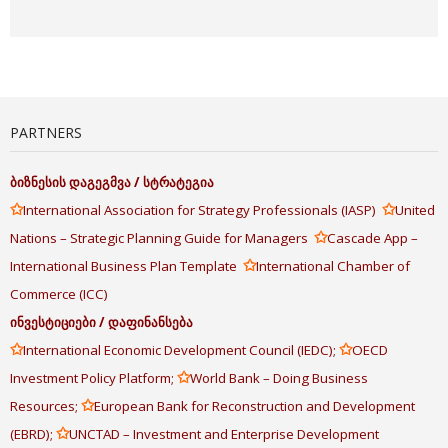
PARTNERS
ბიზნესის
დაგეგმვა
/
სტრატეგია
✩
✩
International Association for Strategy Professionals (IASP)
United
✩
Nations – Strategic Planning Guide for Managers
Cascade App –
✩
International Business Plan Template
International Chamber of
Commerce (ICC)
ინვესტიციები
/
დაფინანსება
✩
✩
International Economic Development Council (IEDC);
OECD
✩
Investment Policy Platform;
World Bank – Doing Business
✩
Resources;
European Bank for Reconstruction and Development
✩
(EBRD);
UNCTAD – Investment and Enterprise Development