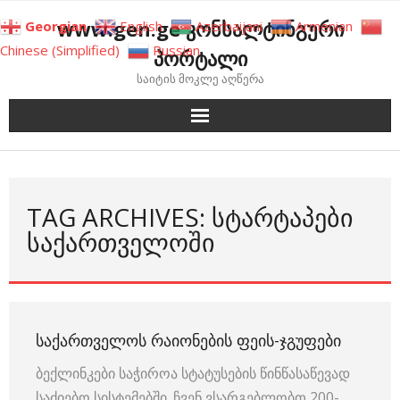
Skip
www.gen.ge კონსალტინგური
Georgian
English
Azerbaijani
Armenian
to
Chinese (Simplified)
Russian
პორტალი
content
საიტის მოკლე აღწერა
TAG ARCHIVES: ᲡᲢᲐᲠᲢᲐᲞᲔᲑᲘ
ᲡᲐᲥᲐᲠᲗᲕᲔᲚᲝᲨᲘ
ᲡᲐᲥᲐᲠᲗᲕᲔᲚᲝᲡ ᲠᲐᲘᲝᲜᲔᲑᲘᲡ ᲤᲔᲘᲡ-ᲯᲒᲣᲤᲔᲑᲘ
ბექლინკები საჭიროა სტატუსების წინწასაწევად
საძიებო სისტემებში. ჩვენ ვსარგებლობთ 200-