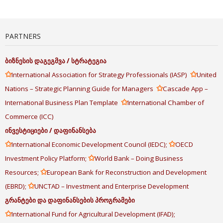
PARTNERS
ბიზნესის
დაგეგმვა
/
სტრატეგია
✩
✩
International Association for Strategy Professionals (IASP)
United
✩
Nations – Strategic Planning Guide for Managers
Cascade App –
✩
International Business Plan Template
International Chamber of
Commerce (ICC)
ინვესტიციები
/
დაფინანსება
✩
✩
International Economic Development Council (IEDC);
OECD
✩
Investment Policy Platform;
World Bank – Doing Business
✩
Resources;
European Bank for Reconstruction and Development
✩
(EBRD);
UNCTAD – Investment and Enterprise Development
გრანტები
და
დაფინანსების
პროგრამები
✩
International Fund for Agricultural Development (IFAD);