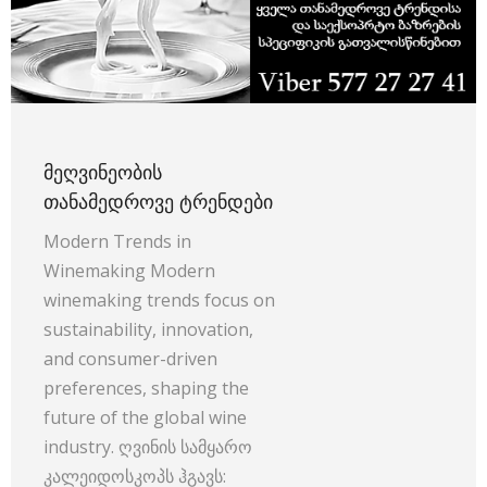
ᲛᲔᲦᲕᲘᲜᲔᲝᲑᲘᲡ
ᲗᲐᲜᲐᲛᲔᲓᲠᲝᲕᲔ ᲢᲠᲔᲜᲓᲔᲑᲘ
Modern Trends in
Winemaking Modern
winemaking trends focus on
sustainability, innovation,
and consumer-driven
preferences, shaping the
future of the global wine
industry. ღვინის სამყარო
კალეიდოსკოპს ჰგავს: