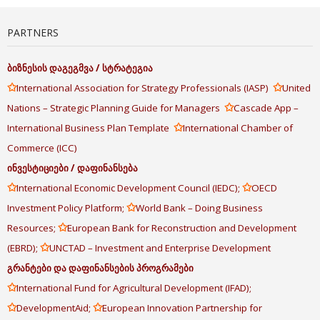
PARTNERS
ბიზნესის
დაგეგმვა
/
სტრატეგია
✩
✩
International Association for Strategy Professionals (IASP)
United
✩
Nations – Strategic Planning Guide for Managers
Cascade App –
✩
International Business Plan Template
International Chamber of
Commerce (ICC)
ინვესტიციები
/
დაფინანსება
✩
✩
International Economic Development Council (IEDC);
OECD
✩
Investment Policy Platform;
World Bank – Doing Business
✩
Resources;
European Bank for Reconstruction and Development
✩
(EBRD);
UNCTAD – Investment and Enterprise Development
გრანტები
და
დაფინანსების
პროგრამები
✩
International Fund for Agricultural Development (IFAD);
✩
✩
DevelopmentAid;
European Innovation Partnership for