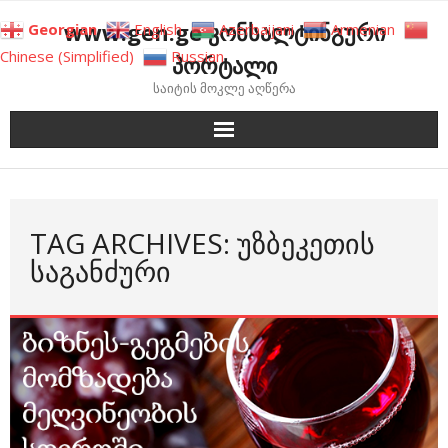
Skip
www.gen.ge კონსალტინგური
Georgian
English
Azerbaijani
Armenian
to
Chinese (Simplified)
Russian
პორტალი
content
საიტის მოკლე აღწერა
TAG ARCHIVES: ᲣᲖᲑᲔᲙᲔᲗᲘᲡ
ᲡᲐᲒᲐᲜᲫᲣᲠᲘ