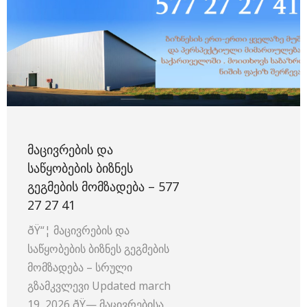
ᲛᲐᲪᲘᲕᲠᲔᲑᲘᲡ ᲓᲐ
ᲡᲐᲬᲧᲝᲑᲔᲑᲘᲡ ᲑᲘᲖᲜᲔᲡ
ᲒᲔᲒᲛᲔᲑᲘᲡ ᲛᲝᲛᲖᲐᲓᲔᲑᲐ – 577
27 27 41
ðŸ“¦ მაცივრების და
საწყობების ბიზნეს გეგმების
მომზადება – სრული
გზამკვლევი Updated march
19, 2026 ðŸ—️ მაცივრებისა