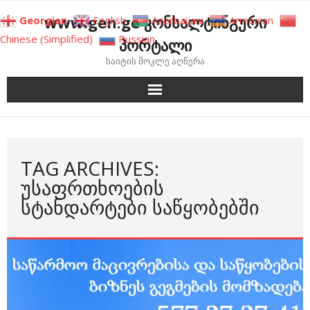
Skip
www.gen.ge კონსალტინგური
Georgian
English
Azerbaijani
Armenian
to
Chinese (Simplified)
Russian
პორტალი
content
საიტის მოკლე აღწერა
TAG ARCHIVES:
ᲣᲡᲐᲤᲠᲗᲮᲝᲔᲑᲘᲡ
ᲡᲢᲐᲜᲓᲐᲠᲢᲔᲑᲘ ᲡᲐᲬᲧᲝᲑᲔᲑᲨᲘ