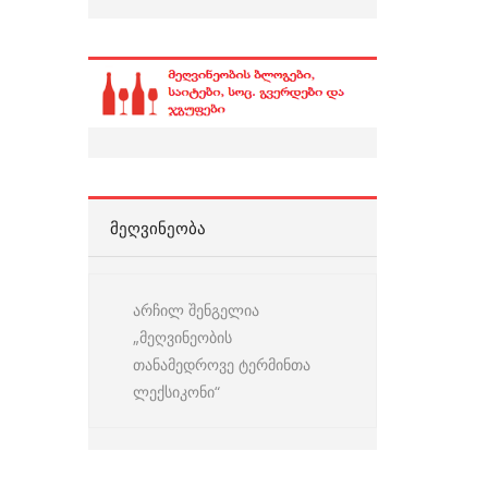
ᲛᲔᲦᲕᲘᲜᲔᲝᲑᲐ
არჩილ შენგელია
„მეღვინეობის
თანამედროვე ტერმინთა
ლექსიკონი“