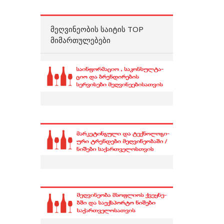
ᲛᲔᲦᲕᲘᲜᲔᲝᲑᲘᲡ ᲡᲐᲘᲢᲘᲡ TOP
ᲛᲘᲛᲐᲠᲗᲣᲚᲔᲑᲔᲑᲘ