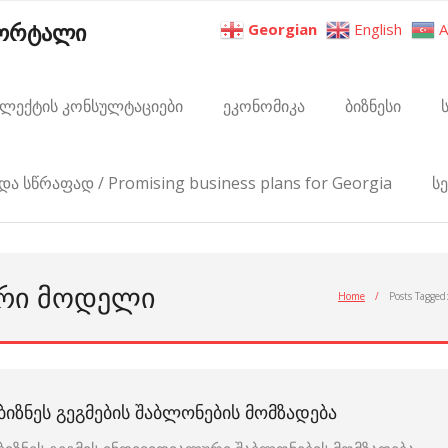
პორტალი
Georgian
English
A
ელექტის კონსულტაციები
ეკონომიკა
ბიზნესი
და სწრაფად / Promising business plans for Georgia
ს
ᲣᲠᲘ ᲛᲝᲓᲔᲚᲘ
Home
/
Posts Tagged
ᲑᲘᲖᲜᲔᲡ ᲒᲔᲒᲛᲔᲑᲘᲡ ᲨᲐᲑᲚᲝᲜᲔᲑᲘᲡ ᲛᲝᲛᲖᲐᲓᲔᲑᲐ